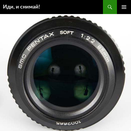
Поиск
Иди, и снимай!
ПЕРЕЙТИ
ОСНОВ
К
МЕНЮ
СОДЕРЖИМОМУ