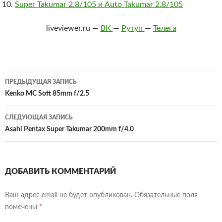
Super Takumar 2.8/105 и Auto Takumar 2.8/105
liveviewer.ru —
ВК
—
Рутуп
—
Телега
Навигация
ПРЕДЫДУЩАЯ ЗАПИСЬ
по
Kenko MC Soft 85mm f/2.5
записям
СЛЕДУЮЩАЯ ЗАПИСЬ
Asahi Pentax Super Takumar 200mm f/4.0
ДОБАВИТЬ КОММЕНТАРИЙ
Ваш адрес email не будет опубликован.
Обязательные поля
помечены
*