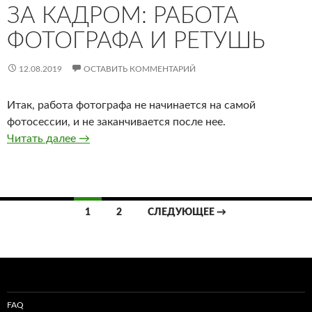
ЗА КАДРОМ: РАБОТА
ФОТОГРАФА И РЕТУШЬ
12.08.2019
ОСТАВИТЬ КОММЕНТАРИЙ
Итак, работа фотографа не начинается на самой
фотосессии, и не заканчивается после нее.
За кадром: работа фотографа и ретушь
Читать далее
→
Навигация
1
2
СЛЕДУЮЩЕЕ →
по
записям
FAQ