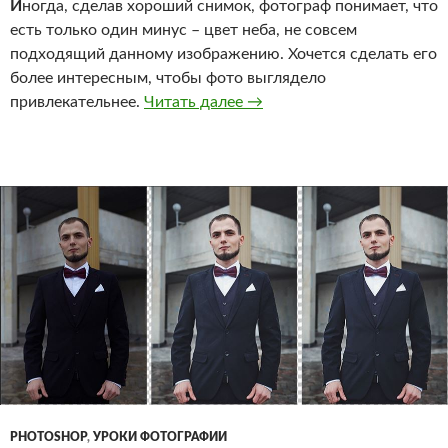
И
ногда, сделав хороший снимок, фотограф понимает, что
есть только один минус – цвет неба, не совсем
подходящий данному изображению. Хочется сделать его
более интересным, чтобы фото выглядело
4 способа заменить небо 
привлекательнее.
Читать далее
→
PHOTOSHOP
,
УРОКИ ФОТОГРАФИИ