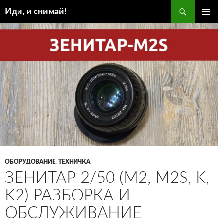
Поиск
Иди, и снимай!
ПЕРЕЙТИ
ОСНОВ
К
МЕНЮ
СОДЕРЖИМОМУ
ОБОРУДОВАНИЕ
,
ТЕХНИЧКА
ЗЕНИТАР 2/50 (M2, M2S, K,
K2) РАЗБОРКА И
ОБСЛУЖИВАНИЕ