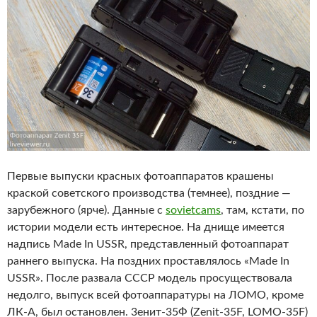
Первые выпуски красных фотоаппаратов крашены
краской советского производства (темнее), поздние —
зарубежного (ярче). Данные с
sovietcams
, там, кстати, по
истории модели есть интересное. На днище имеется
надпись Made In USSR, представленный фотоаппарат
раннего выпуска. На поздних проставлялось «Made In
USSR». После развала СССР модель просуществовала
недолго, выпуск всей фотоаппаратуры на ЛОМО, кроме
ЛК-А, был остановлен. 3енит-35Ф (Zenit-35F, LOMO-35F)