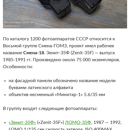
По каталогу 1200 фотоаппаратов СССР относится к
Восьмой группе Смена-ГОМЗ, проект имел рабочее
название
Смена-18
. 3енит-35Ф (Zenit-35F) — выпуск
1985-1991 гг. Произведено около 75 000 экземпляров.
Особенности:
на фасадной панели обозначено название модели
буквами латинского алфавита
объектив несменный «Минитар-1» 5.6/35 мм
В группу входят следующие фотоаппараты:
«Зенит-35Ф»
(«Zenit-35F»)
ЛОМО-35Ф
, 1987 — 1992,
LOMO 1/125 сек скорость затвора, ISO 400MAX,