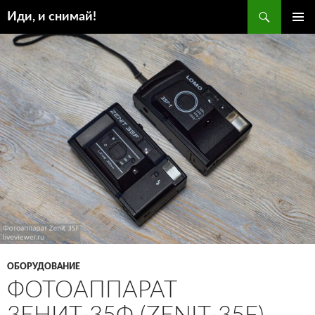
Поиск
Иди, и снимай!
ПЕРЕЙТИ
ОСНОВ
К
МЕНЮ
СОДЕРЖИМОМУ
ОБОРУДОВАНИЕ
ФОТОАППАРАТ