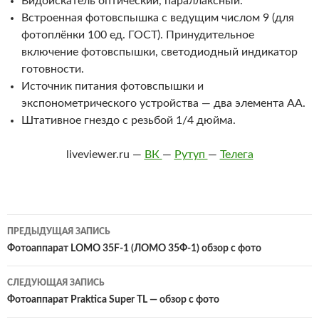
Видоискатель оптический, параллаксный.
Встроенная фотовспышка с ведущим числом 9 (для
фотоплёнки 100 ед. ГОСТ). Принудительное
включение фотовспышки, светодиодный индикатор
готовности.
Источник питания фотовспышки и
экспонометрического устройства — два элемента АА.
Штативное гнездо с резьбой 1/4 дюйма.
liveviewer.ru —
ВК
—
Рутуп
—
Телега
Навигация
ПРЕДЫДУЩАЯ ЗАПИСЬ
по
Фотоаппарат LOMO 35F-1 (ЛОМО 35Ф-1) обзор с фото
записям
СЛЕДУЮЩАЯ ЗАПИСЬ
Фотоаппарат Praktica Super TL — обзор с фото