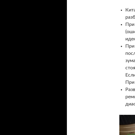
Кит
разб
При
(оши
иде
При
пос
зума
стоя
Если
При
Раз
рем
диа