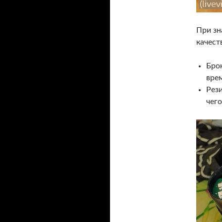
При зн
качест
Бро
вре
Рези
чего