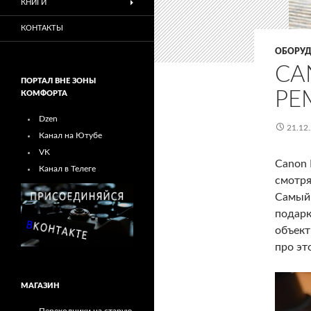
КНИГИ
КОНТАКТЫ
ОБОРУД
CA
ПОРТАЛ ВНЕ ЗОНЫ
РЕ
КОМФОРТА
Dzen
21.12
Канал на Ютубе
VK
Canon 
Канал в Телеге
смотря
Самый 
подарк
объект
про эт
МАГАЗИН