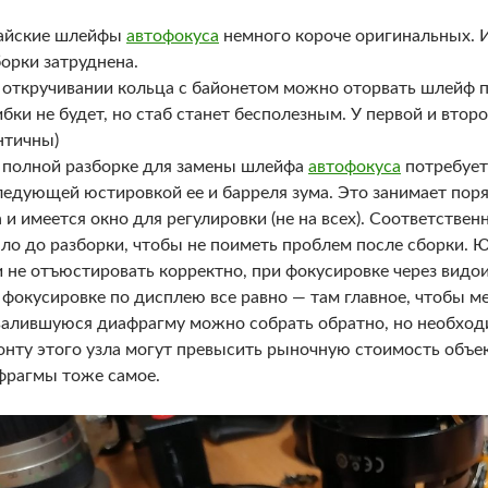
айские шлейфы
автофокуса
немного короче оригинальных. И
орки затруднена.
 откручивании кольца с байонетом можно оторвать шлейф 
бки не будет, но стаб станет бесполезным. У первой и втор
нтичны)
 полной разборке для замены шлейфа
автофокуса
потребует
ледующей юстировкой ее и барреля зума. Это занимает поря
 и имеется окно для регулировки (не на всех). Соответствен
ло до разборки, чтобы не поиметь проблем после сборки. Ю
 не отъюстировать корректно, при фокусировке через видои
 фокусировке по дисплею все равно — там главное, чтобы м
валившуюся диафрагму можно собрать обратно, но необходи
онту этого узла могут превысить рыночную стоимость объек
фрагмы тоже самое.