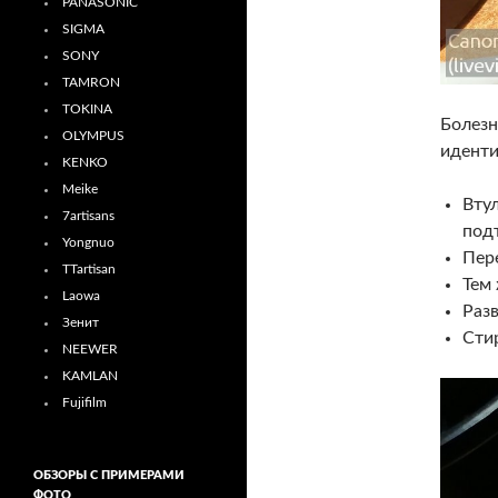
PANASONIC
SIGMA
SONY
TAMRON
TOKINA
Болезн
OLYMPUS
иденти
KENKO
Meike
Втул
7artisans
под
Yongnuo
Пер
TTartisan
Тем
Laowa
Раз
Зенит
Сти
NEEWER
KAMLAN
Fujifilm
ОБЗОРЫ С ПРИМЕРАМИ
ФОТО