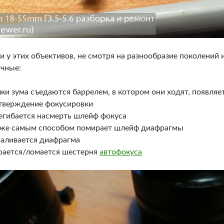
и у этих объективов, не смотря на разнообразие поколений
чные:
ки зума съедаются баррелем, в котором они ходят, появляе
тверждение фокусировки
егибается насмерть шлейф фокуса
 же самым способом помирает шлейф диафрагмы
валивается диафрагма
рается/ломается шестерня
автофокуса