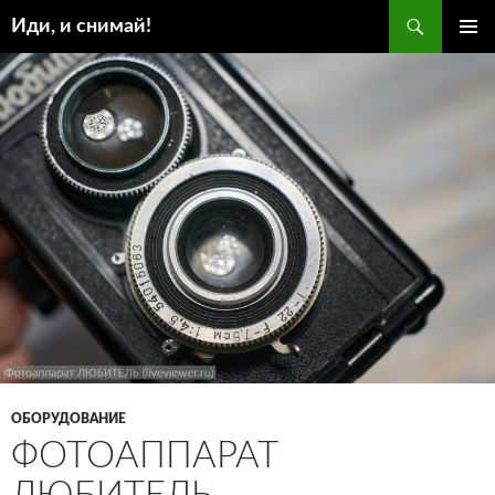
Поиск
Иди, и снимай!
ПЕРЕЙТИ
ОСНОВ
К
МЕНЮ
СОДЕРЖИМОМУ
ОБОРУДОВАНИЕ
ФОТОАППАРАТ