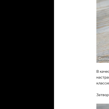
В каче
настра
класси
Затвор