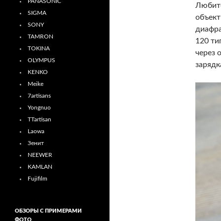
PANASONIC
Любите
SIGMA
объект
SONY
диафра
TAMRON
120 ти
TOKINA
через 
OLYMPUS
зарядк
KENKO
Meike
7artisans
Yongnuo
TTartisan
Laowa
Зенит
NEEWER
KAMLAN
Fujifilm
ОБЗОРЫ С ПРИМЕРАМИ
ФОТО