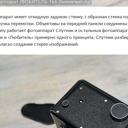
парат имеет откидную заднюю стенку, г образная стенка п
ручка перемотки. Объективы на передней панели соединены
пу работает фотоаппарат Спутник и остальные фотоаппар
к и «Любитель» примерно одного принципа, Спутник разбира
лагал создание стерео изображений.