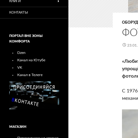
КНИГИ
КОНТАКТЫ
ОБОРУД
ФО
ПОРТАЛ ВНЕ ЗОНЫ
КОМФОРТА
23.01
Dzen
Канал на Ютубе
«Любит
VK
упрощё
Канал в Телеге
фотол
С 1976
механи
МАГАЗИН