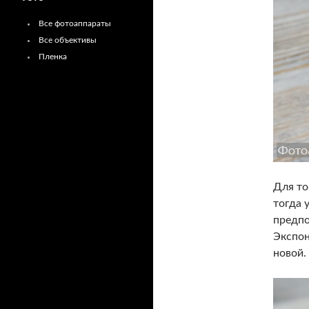
Все фотоаппараты
Все объективы
Пленка
Для то
тогда 
предпо
Экспон
новой.