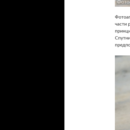
Фотоап
части 
принци
Спутни
предпо