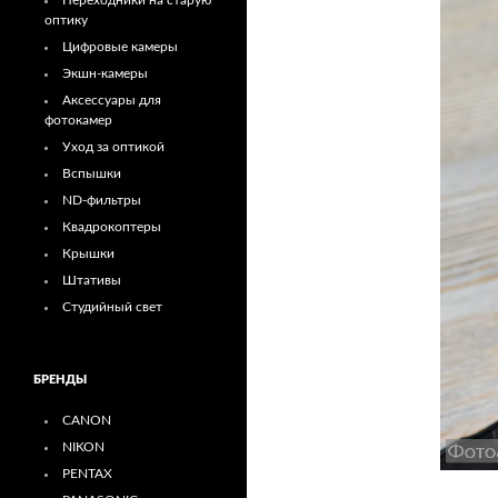
Переходники на старую
оптику
Цифровые камеры
Экшн-камеры
Аксессуары для
фотокамер
Уход за оптикой
Вспышки
ND-фильтры
Квадрокоптеры
Крышки
Штативы
Студийный свет
БРЕНДЫ
CANON
NIKON
PENTAX