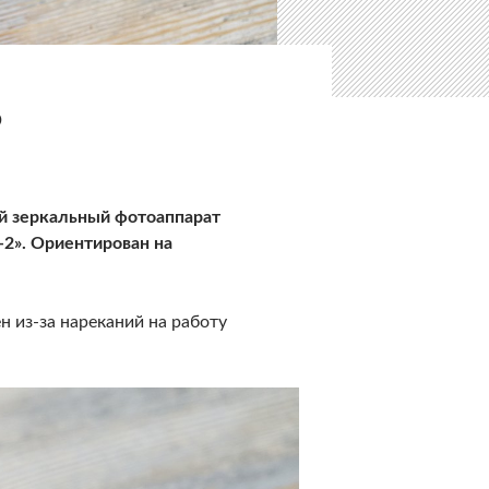
6
й зеркальный фотоаппарат
2». Ориентирован на
 из-за нареканий на работу