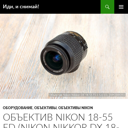
Поиск
Иди, и снимай!
ПЕРЕЙТИ
ОСНОВ
К
МЕНЮ
СОДЕРЖИМОМУ
ОБОРУДОВАНИЕ
,
ОБЪЕКТИВЫ
,
ОБЪЕКТИВЫ NIKON
ОБЪЕКТИВ NIKON 18-55
ED (NIKON NIKKOR DX 18-