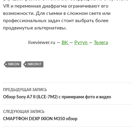
VR и переменная диафрагма ограничивают его
возможности. Для съемки в сложном свете или
профессиональных задач стоит выбрать более
продвинутые альтернативы.
liveviewer.ru —
ВК
—
Рутуп
—
Телега
NIKON
NIKON F
Навигация
ПРЕДЫДУЩАЯ ЗАПИСЬ
по
Обзор Sony A7 II (ILCE-7M2) с примерами фото и видео
записям
СЛЕДУЮЩАЯ ЗАПИСЬ
СМАРТФОН DEXP IXION M350 обзор