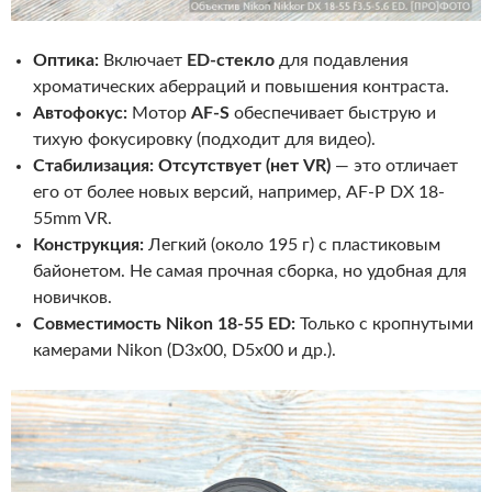
Оптика:
Включает
ED-стекло
для подавления
хроматических аберраций и повышения контраста.
Автофокус:
Мотор
AF-S
обеспечивает быструю и
тихую фокусировку (подходит для видео).
Стабилизация:
Отсутствует (нет VR)
— это отличает
его от более новых версий, например, AF-P DX 18-
55mm VR.
Конструкция:
Легкий (около 195 г) с пластиковым
байонетом. Не самая прочная сборка, но удобная для
новичков.
Совместимость Nikon 18-55 ED:
Только с кропнутыми
камерами Nikon (D3x00, D5x00 и др.).