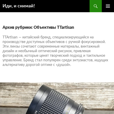
Поиск
Иди, и снимай!
ПЕРЕЙТИ
ОСНОВ
К
МЕНЮ
СОДЕРЖИМОМУ
Архив рубрики: Объективы TTartisan
TTArtisan — китайский бренд, специализирующийся на
производстве доступных объективов с ручной фокусировкой.
Эти линзы сочетают современные материалы, винтажный
дизайн и необычный оптический рисунок, привлекая
фотографов, которые ценят творческий подход и тактильное
управление. Бренд стал популярен среди энтузиастов, ищущих
альтернативу дорогой оптике с «душой».