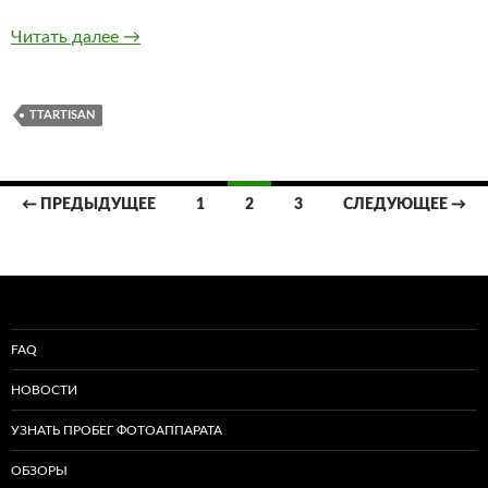
TTartisan 27mm f/2.8 обзор с примерами фото
Читать далее
→
TTARTISAN
Навигация
← ПРЕДЫДУЩЕЕ
1
2
3
СЛЕДУЮЩЕЕ →
по
записям
FAQ
НОВОСТИ
УЗНАТЬ ПРОБЕГ ФОТОАППАРАТА
ОБЗОРЫ