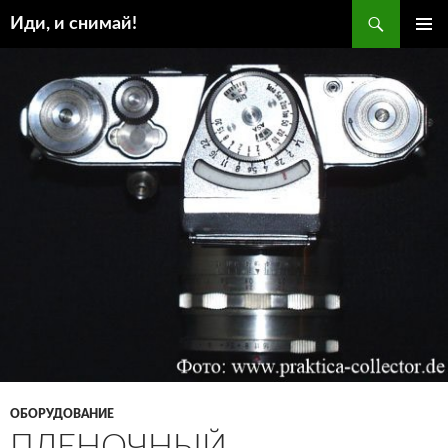
Поиск
Иди, и снимай!
ПЕРЕЙТИ
ОСНОВ
К
МЕНЮ
СОДЕРЖИМОМУ
ОБОРУДОВАНИЕ
ПЛЕНОЧНЫЙ