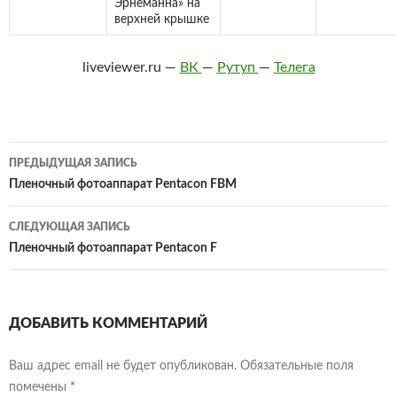
Эрнеманна» на
верхней крышке
liveviewer.ru —
ВК
—
Рутуп
—
Телега
Навигация
ПРЕДЫДУЩАЯ ЗАПИСЬ
по
Пленочный фотоаппарат Pentacon FBM
записям
СЛЕДУЮЩАЯ ЗАПИСЬ
Пленочный фотоаппарат Pentacon F
ДОБАВИТЬ КОММЕНТАРИЙ
Ваш адрес email не будет опубликован.
Обязательные поля
помечены
*