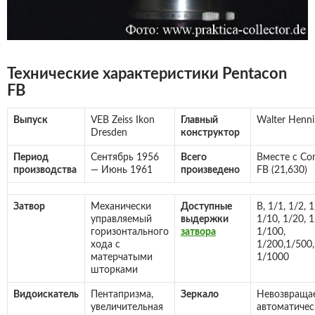
Технические характеристики Pentacon
FB
Выпуск
VEB Zeiss Ikon
Главный
Walter Henn
Dresden
конструктор
Период
Сентябрь 1956
Всего
Вместе с Co
производства
— Июнь 1961
произведено
FB (21,630)
Затвор
Механически
Доступные
B, 1/1, 1/2, 1
управляемый
выдержки
1/10, 1/20, 1
горизонтального
затвора
1/100,
хода с
1/200,1/500,
матерчатыми
1/1000
шторками
Видоискатель
Пентапризма,
Зеркало
Невозвраща
увеличительная
автоматичес