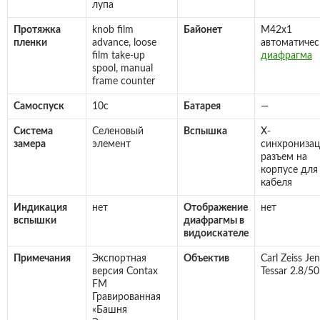
лупа
Протяжка
knob film
Байонет
M42x1
пленки
advance, loose
автоматичес
film take-up
диафрагма
spool, manual
frame counter
Самоспуск
10с
Батарея
—
Система
Селеновый
Вспышка
X-
замера
элемент
синхронизац
разъем на
корпусе для
кабеля
Индикация
нет
Отображение
нет
вспышки
диафрагмы в
видоискателе
Примечания
Экспортная
Объектив
Carl Zeiss Je
версия Contax
Tessar 2.8/50
FM
Гравированная
«Башня