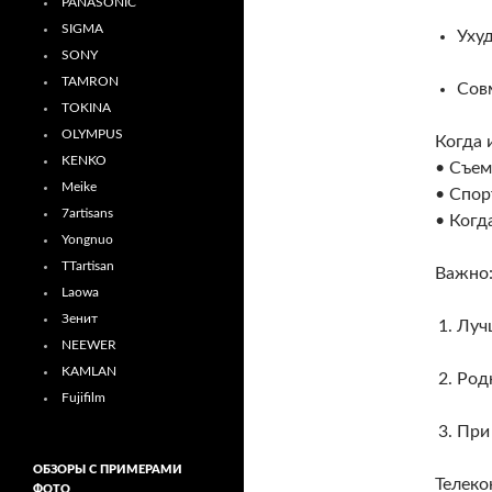
PANASONIC
SIGMA
Уху
SONY
TAMRON
Сов
TOKINA
OLYMPUS
Когда 
KENKO
• Съем
Meike
• Спор
7artisans
• Когд
Yongnuo
TTartisan
Важно
Laowa
Зенит
Луч
NEEWER
KAMLAN
Род
Fujifilm
При
ОБЗОРЫ С ПРИМЕРАМИ
Телеко
ФОТО