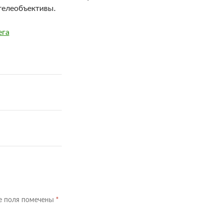
телеобъективы.
ега
е поля помечены
*