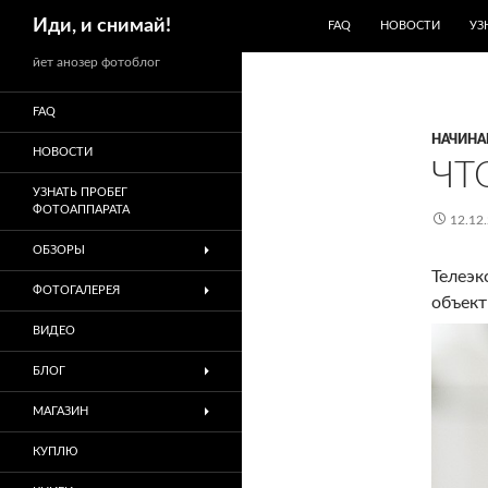
ПЕРЕЙТИ К СОДЕРЖИМО
Поиск
Иди, и снимай!
FAQ
НОВОСТИ
УЗ
йет анозер фотоблог
FAQ
НАЧИН
НОВОСТИ
ЧТ
УЗНАТЬ ПРОБЕГ
ФОТОАППАРАТА
12.12
ОБЗОРЫ
Телеэк
ФОТОГАЛЕРЕЯ
объект
ВИДЕО
БЛОГ
МАГАЗИН
КУПЛЮ