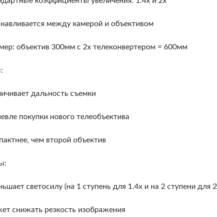
ндартные коэффициенты увеличения: 1.4х и 2х
анавливается между камерой и объективом
мер: объектив 300мм с 2х телеконвертером = 600мм
:
личивает дальность съемки
евле покупки нового телеобъектива
пактнее, чем второй объектив
ы:
ьшает светосилу (на 1 ступень для 1.4х и на 2 ступени для 2
ет снижать резкость изображения