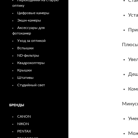
Ста
Переходники на старую
оптику
Цифровые камеры
Уст
Экшн-камеры
Аксессуары для
При
фотокамер
Уход за оптикой
Плюсы
Вспышки
ND-фильтры
Уве
Квадрокоптеры
Крышки
Деш
Штативы
Студийный свет
Ком
Минус
БРЕНДЫ
CANON
Умен
NIKON
PENTAX
Мож