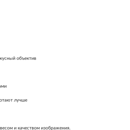
окусный объектив
ами
ботают лучше
весом и качеством изображения.