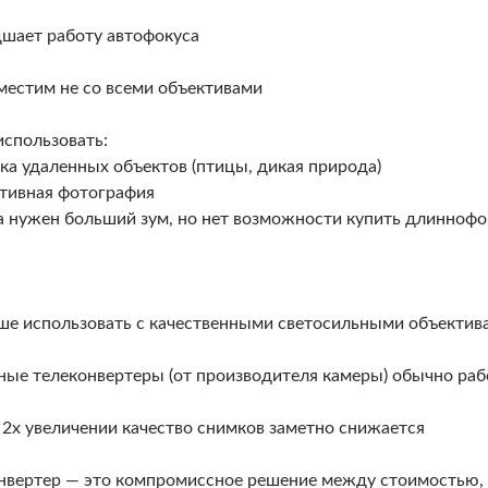
дшает работу автофокуса
местим не со всеми объективами
использовать:
ка удаленных объектов (птицы, дикая природа)
тивная фотография
а нужен больший зум, но нет возможности купить длинноф
:
ше использовать с качественными светосильными объектив
ные телеконвертеры (от производителя камеры) обычно ра
 2х увеличении качество снимков заметно снижается
нвертер — это компромиссное решение между стоимостью, 