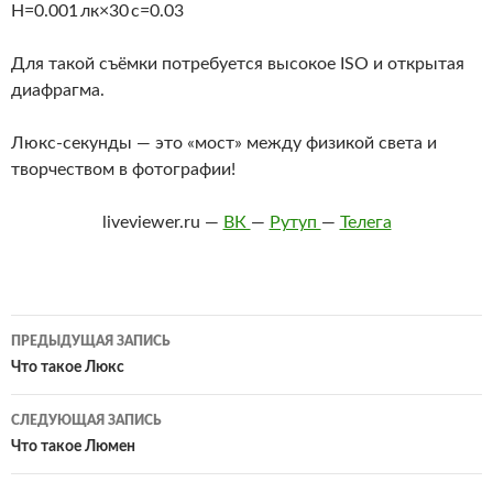
H=0.001 лк×30 с=0.03
Для такой съёмки потребуется высокое ISO и открытая
диафрагма.
Люкс-секунды — это «мост» между физикой света и
творчеством в фотографии!
liveviewer.ru —
ВК
—
Рутуп
—
Телега
Навигация
ПРЕДЫДУЩАЯ ЗАПИСЬ
по
Что такое Люкс
записям
СЛЕДУЮЩАЯ ЗАПИСЬ
Что такое Люмен