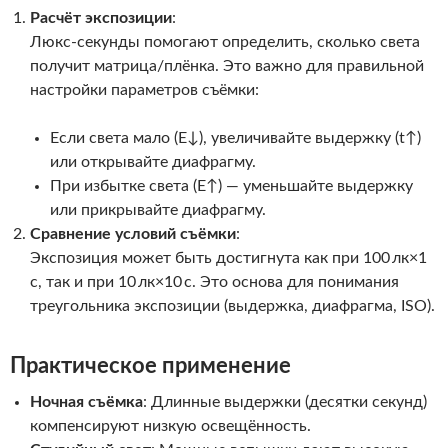
Расчёт экспозиции
:
Люкс-секунды помогают определить, сколько света
получит матрица/плёнка. Это важно для правильной
настройки параметров съёмки:
Если света мало (
E↓
), увеличивайте выдержку (
t↑
)
или открывайте диафрагму.
При избытке света (
E↑
) — уменьшайте выдержку
или прикрывайте диафрагму.
Сравнение условий съёмки
:
Экспозиция может быть достигнута как при
100 лк×1
с
, так и при
10 лк×10 с
. Это основа для понимания
треугольника экспозиции (выдержка, диафрагма, ISO).
Практическое применение
Ночная съёмка
: Длинные выдержки (десятки секунд)
компенсируют низкую освещённость.