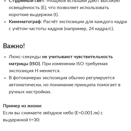
Студийный свет
: Мощные вспышки дают высокую
освещённость (
E
), что позволяет использовать
короткие выдержки (
t
).
Кинематограф
: Расчёт экспозиции для каждого кадра
с учётом частоты кадров (например, 24 кадра/с).
Важно!
Люкс-секунды
не учитывают чувствительность
матрицы (ISO)
. При изменении ISO требуемая
экспозиция
H
меняется.
В фотокамерах экспозиция обычно регулируется
автоматически, но понимание принципа помогает в
ручных настройках.
Пример из жизни
:
Если вы снимаете звёздное небо (
E≈0.001 лк
) с
выдержкой
t=30
: