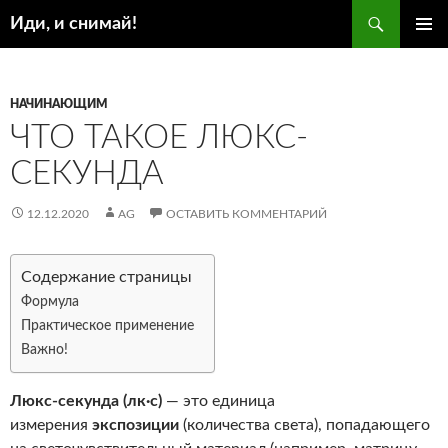
Поиск
Иди, и снимай!
ПЕРЕЙТИ
ОСНОВ
К
МЕНЮ
СОДЕРЖИМОМУ
НАЧИНАЮЩИМ
ЧТО ТАКОЕ ЛЮКС-
СЕКУНДА
12.12.2020
AG
ОСТАВИТЬ КОММЕНТАРИЙ
Содержание страницы
Формула
Практическое применение
Важно!
Люкс-секунда (лк·с)
— это единица
измерения
экспозиции
(количества света), попадающего