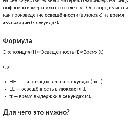
на светочувствительный материал (например, матрицу
цифровой камеры или фотоплёнку).
Она определяется
как произведение
освещённости
(в люксах) на
время
экспозиции
(в секундах).
Формула
Экспозиция (H)=Освещённость (E)×Время (t)
где:
H
H
— экспозиция в
люкс-секундах
(лк·с),
E
E
— освещённость в
люксах
(лк),
t
— время выдержки в
секундах
(с).
Для чего это нужно?