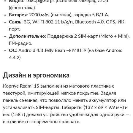
Видео
: 1080p@30fps (основная камера), 720p
(фронталка).
Батарея
: 2000 мАч (съемная), зарядка 5 В/1 А.
Связь
: 3G, Wi-Fi 802.11 b/g/n, Bluetooth 4.0, GPS, ИК-
порт.
Дополнительно
: Поддержка 2 SIM-карт (Micro + Mini),
FM-радио.
ОС
: Android 4.3 Jelly Bean → MIUI 9 (на базе Android
4.4.2).
Дизайн и эргономика
Корпус Redmi 1S выполнен из матового пластика с
текстурой, имитирующей мягкое покрытие. Задняя
панель съемная, что позволяло менять аккумулятор или
устанавливать SIM-карты. Габариты (137 × 69 × 9.9 мм) и
вес (158 г) делали устройство удобным для одной руки —
в отличие от современных «лопат».