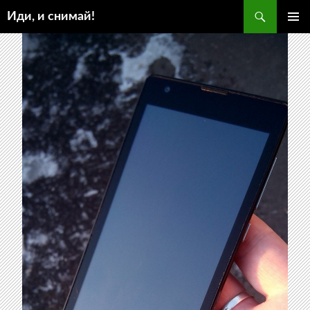
Поиск
Иди, и снимай!
ПЕРЕЙТИ
ОСНОВ
К
МЕНЮ
СОДЕРЖИМОМУ