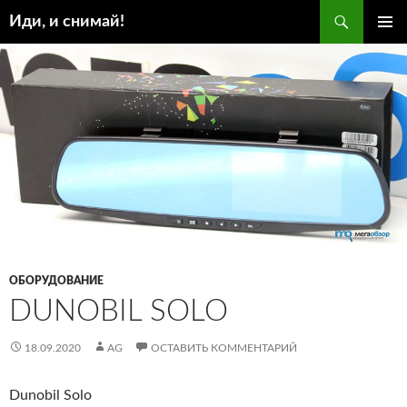
Поиск
Иди, и снимай!
ПЕРЕЙТИ
ОСНОВ
К
МЕНЮ
СОДЕРЖИМОМУ
ОБОРУДОВАНИЕ
DUNOBIL SOLO
18.09.2020
AG
ОСТАВИТЬ КОММЕНТАРИЙ
Dunobil Solo