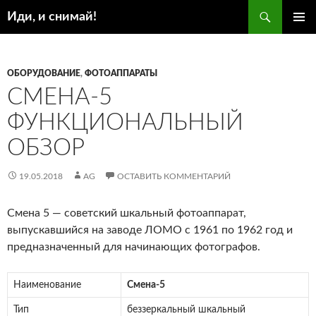
Поиск
Иди, и снимай!
ПЕРЕЙТИ
ОСНОВ
К
МЕНЮ
СОДЕРЖИМОМУ
ОБОРУДОВАНИЕ
,
ФОТОАППАРАТЫ
СМЕНА-5
ФУНКЦИОНАЛЬНЫЙ
ОБЗОР
19.05.2018
AG
ОСТАВИТЬ КОММЕНТАРИЙ
Смена 5 — советский шкальный фотоаппарат,
выпускавшийся на заводе ЛОМО с 1961 по 1962 год и
предназначенный для начинающих фотографов.
Наименование
Смена-5
Тип
беззеркальный шкальный