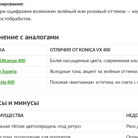
нирование
:
ри оцифровке возможен зелёный или розовый оттенок — кор
остобработке.
нение с аналогами
КА
ОТЛИЧИЯ ОТ KONICA VX 400
Ultramax 400
Более насыщенные цвета, современная аль
m Superia
Холодные тона, акцент на зелёные оттенки.
ista 400
Похожая «винтажная» эстетика, но снята с 
ы и минусы
МУЩЕСТВА
НЕДО
ьная тёплая цветопередача «под ретро»
Риск 
е тона, подходящие для портретов
Огран