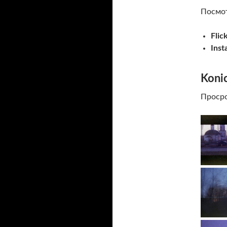
Посмот
Flic
Inst
Koni
Просро