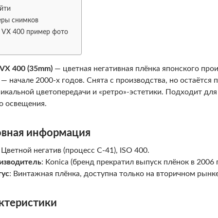
айти
ры снимков
a VX 400 пример фото
 VX 400 (35mm)
— цветная негативная плёнка японского про
 — начале 2000-х годов. Снята с производства, но остаётся 
никальной цветопередачи и «ретро»-эстетики.
Подходит для 
о освещения.
вная информация
: Цветной негатив (процесс C-41), ISO 400.
изводитель
: Konica (бренд прекратил выпуск плёнок в 2006 
тус
: Винтажная плёнка, доступна только на вторичном рынке
ктеристики