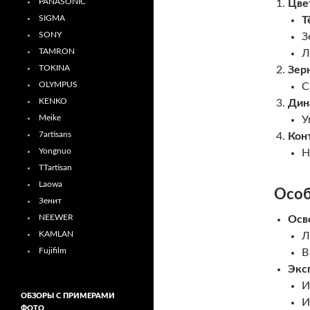
PANASONIC
Цве
SIGMA
Т
SONY
З
TAMRON
Л
TOKINA
Зер
OLYMPUS
С
KENKO
Дин
Meike
У
7artisans
Кон
Yongnuo
Н
TTartisan
Laowa
Особ
Зенит
NEEWER
Осв
KAMLAN
Л
Fujifilm
В
Экс
И
ОБЗОРЫ С ПРИМЕРАМИ
И
ФОТО