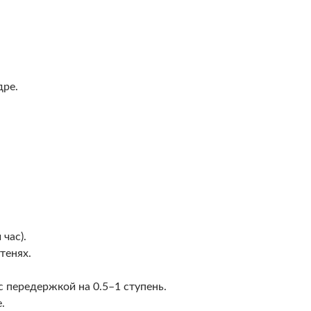
дре.
час).
тенях.
с передержкой на 0.5–1 ступень.
.