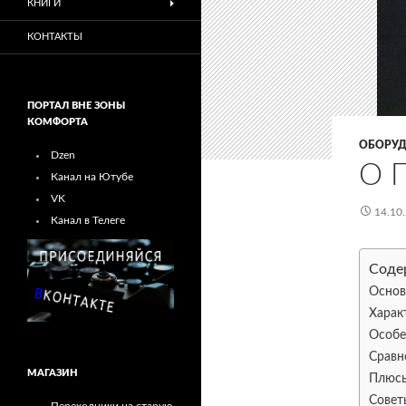
КНИГИ
КОНТАКТЫ
ПОРТАЛ ВНЕ ЗОНЫ
КОМФОРТА
ОБОРУД
Dzen
О 
Канал на Ютубе
VK
14.10
Канал в Телеге
Соде
Основ
Харак
Особе
Сравн
МАГАЗИН
Плюсы
Совет