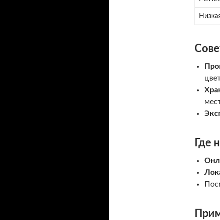
Низкая
Сове
Про
цве
Хра
мест
Экс
Где 
Онл
Лок
Пос
Прим