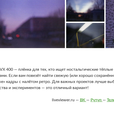
 VX 400 — плёнка для тех, кто ищет ностальгические тёплые 
ами. Если вам повезёт найти свежую (или хорошо сохранённ
е» кадры с налётом ретро. Для важных проектов лучше выб
ства и экспериментов — это отличный вариант!
liveviewer.ru —
ВК
—
Рутуп
—
Тел