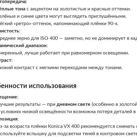
топередача
:
ёплые тона
с акцентом на золотистые и красные оттенки.
елёные и синие цвета могут выглядеть приглушёнными.
ёгкий «ретро»-оттенок, напоминающий плёнки 90-х.
нистость
:
реднее зерно для ISO 400 — заметно, но не доминирует в ка
амический диапазон
:
меренный, лучше работает при равномерном освещении.
траст
:
изкий контраст с мягкими переходами между тонами.
енности использования
ещение
:
учшие результаты — при
дневном свете
(особенно в золотой 
 условиях низкой освещённости возможна потеря деталей в 
позиция
:
з-за возраста плёнки Konica VX 400 рекомендуется снимать 
спользуйте вспышку для подсветки теней в контровом свете