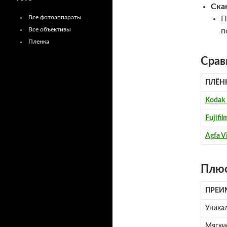
Ска
Все фотоаппараты
П
Все объективы
п
Пленка
Срав
ПЛЁН
Kodak 
Fujifil
Agfa V
Плюс
ПРЕИ
Уникал
Мягки