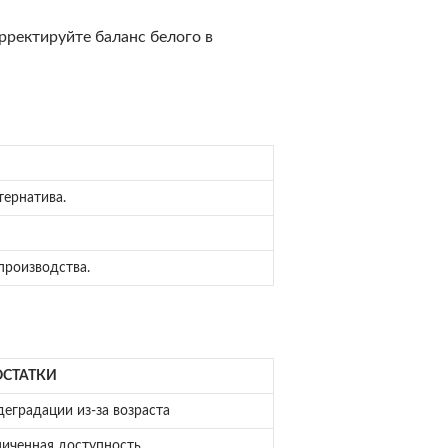
ректируйте баланс белого в
тернатива.
производства.
СТАТКИ
деградации из-за возраста
иченная доступность