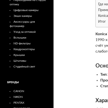
Переходники на старую
Где н
оптику
Приме
Цифровые камеры
Konic
Экшн-камеры
Итог
Аксессуары для
фотокамер
Уход за оптикой
Konica
Вспышки
1990-х
ND-фильтры
счёт у
Квадрокоптеры
слабог
Крышки
Штативы
Осно
Студийный свет
Тип
Про
БРЕНДЫ
Ста
CANON
NIKON
Хара
PENTAX