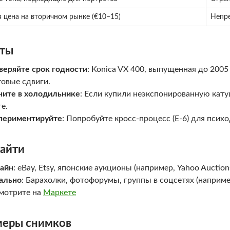
 цена на вторичном рынке (€10–15)
Непре
ты
веряйте срок годности
: Konica VX 400, выпущенная до 2005
товые сдвиги.
ните в холодильнике
: Если купили неэкспонированную кату
е.
периментируйте
: Попробуйте кросс-процесс (E-6) для псих
найти
айн
: eBay, Etsy, японские аукционы (например, Yahoo Auctions
ально
: Барахолки, фотофорумы, группы в соцсетях (наприм
мотрите на
Маркете
еры снимков