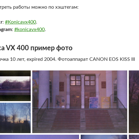
реть работы можно по хэштегам:
kr
:
#Konicavx400
.
agram
:
#konicavx400
.
ca VX 400 пример фото
чка 10 лет, expired 2004. Фотоаппарат CANON EOS KISS III