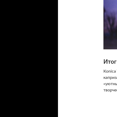
Итог
Konica
каприз
«уютны
творче