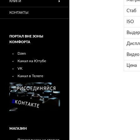
Матри
КНИГИ
Стаб
КОНТАКТЫ
ISO
Выде
ПОРТАЛ ВНЕ ЗОНЫ
КОМФОРТА
Диспл
Dzen
Видео
Канал на Ютубе
Цена
VK
Канал в Телеге
МАГАЗИН