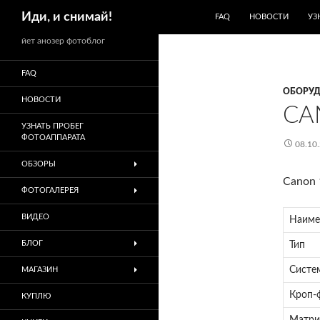
ПЕРЕЙТИ К СОДЕРЖИМО
Поиск
Иди, и снимай!
FAQ
НОВОСТИ
УЗ
йет анозер фотоблог
FAQ
ОБОРУД
НОВОСТИ
CA
УЗНАТЬ ПРОБЕГ
ФОТОАППАРАТА
08.10
ОБЗОРЫ
Canon 
ФОТОГАЛЕРЕЯ
ВИДЕО
Наиме
БЛОГ
Тип
Систе
МАГАЗИН
Кроп-
КУПЛЮ