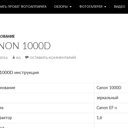
МУ
НАТЬ ПРОБЕГ ФОТОАППАРАТА
ОБЗОРЫ
ФОТОГАЛЕРЕЯ
ВИДЕО
ОВАНИЕ
NON 1000D
.2016
AG
ОСТАВИТЬ КОММЕНТАРИЙ
1000D инструкция
нование
Canon 1000D
зеркальный
ма
Canon EF-s
фактор
1,6