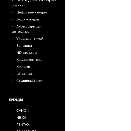
Переходники на старую
оптику
Цифровые камеры
Экшн-камеры
Аксессуары для
фотокамер
Уход за оптикой
Вспышки
ND-фильтры
Квадрокоптеры
Крышки
Штативы
Студийный свет
БРЕНДЫ
CANON
NIKON
PENTAX