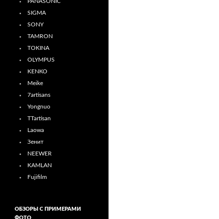
PANASONIC
SIGMA
SONY
TAMRON
TOKINA
OLYMPUS
KENKO
Meike
7artisans
Yongnuo
TTartisan
Laowa
Зенит
NEEWER
KAMLAN
Fujifilm
ОБЗОРЫ С ПРИМЕРАМИ
ФОТО