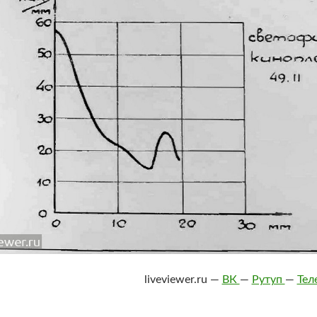
liveviewer.ru —
ВК
—
Рутуп
—
Тел