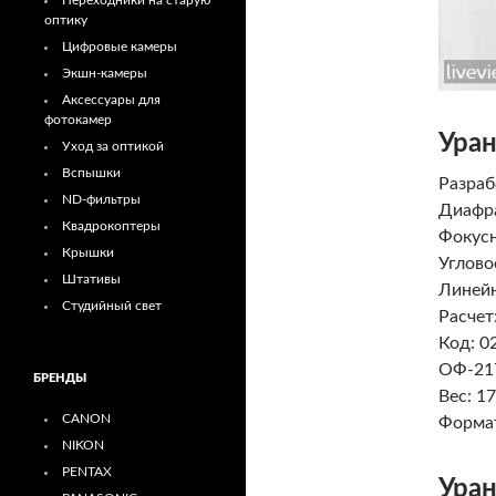
Переходники на старую
оптику
Цифровые камеры
Экшн-камеры
Аксессуары для
фотокамер
Уран
Уход за оптикой
Вспышки
Разраб
ND-фильтры
Диафра
Квадрокоптеры
Фокусн
Крышки
Углово
Штативы
Линейн
Студийный свет
Расчет
Код: 0
ОФ-21
БРЕНДЫ
Вес: 17
CANON
Формат
NIKON
PENTAX
Уран