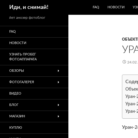
ПЕРЕЙТИ К СОДЕРЖИМО
Поиск
Иди, и снимай!
FAQ
НОВОСТИ
УЗ
йет анозер фотоблог
FAQ
ОБЪЕКТ
НОВОСТИ
УР
УЗНАТЬ ПРОБЕГ
ФОТОАППАРАТА
24.02
ОБЗОРЫ
Соде
ФОТОГАЛЕРЕЯ
Объек
ВИДЕО
Уран-
Уран-
БЛОГ
Уран-
МАГАЗИН
Уран-2
КУПЛЮ