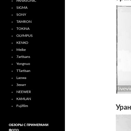
PANASONIC
SIGMA
SONY
TAMRON
TOKINA
OLYMPUS
KENKO
Meike
7artisans
Yongnuo
TTartisan
Laowa
Зенит
NEEWER
KAMLAN
Fujifilm
Ура
ОБЗОРЫ С ПРИМЕРАМИ
ФОТО