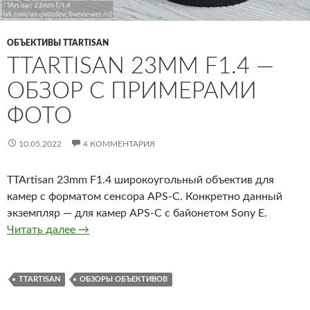
ОБЪЕКТИВЫ TTARTISAN
TTARTISAN 23MM F1.4 —
ОБЗОР С ПРИМЕРАМИ
ФОТО
10.05.2022
4 КОММЕНТАРИЯ
TTArtisan 23mm F1.4 широкоугольный объектив для
камер с форматом сенсора APS-C. Конкретно данный
экземпляр — для камер APS-C с байонетом Sony E.
TTArtisan 23mm F1.4 — обзор с примерами ф
Читать далее
→
TTARTISAN
ОБЗОРЫ ОБЪЕКТИВОВ